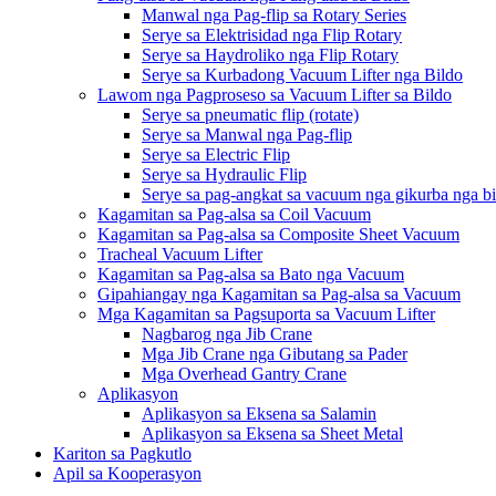
Manwal nga Pag-flip sa Rotary Series
Serye sa Elektrisidad nga Flip Rotary
Serye sa Haydroliko nga Flip Rotary
Serye sa Kurbadong Vacuum Lifter nga Bildo
Lawom nga Pagproseso sa Vacuum Lifter sa Bildo
Serye sa pneumatic flip (rotate)
Serye sa Manwal nga Pag-flip
Serye sa Electric Flip
Serye sa Hydraulic Flip
Serye sa pag-angkat sa vacuum nga gikurba nga b
Kagamitan sa Pag-alsa sa Coil Vacuum
Kagamitan sa Pag-alsa sa Composite Sheet Vacuum
Tracheal Vacuum Lifter
Kagamitan sa Pag-alsa sa Bato nga Vacuum
Gipahiangay nga Kagamitan sa Pag-alsa sa Vacuum
Mga Kagamitan sa Pagsuporta sa Vacuum Lifter
Nagbarog nga Jib Crane
Mga Jib Crane nga Gibutang sa Pader
Mga Overhead Gantry Crane
Aplikasyon
Aplikasyon sa Eksena sa Salamin
Aplikasyon sa Eksena sa Sheet Metal
Kariton sa Pagkutlo
Apil sa Kooperasyon