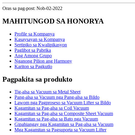
Oras sa pag-post: Nob-02-2022
MAHITUNGOD SA HONORYA
Profile sa Kompanya
Kasaysayan sa Kompanya
Sertipiko sa Kwalipikasyon
Paglibot sa Pabrika
Ang Among Grupo
Nganong Pilion ang Harmony
Kariton sa Pagkutlo
Pagpakita sa produkto
Tig-alsa sa Vacuum sa Metal Sheet
Pang-alsa sa Vacuum nga Pang-alsa sa Bildo
Lawom nga Pagproseso sa Vacuum Lifter sa Bildo
Kagamitan sa Pag-alsa sa Coil Vacuum
Kagamitan sa Pag-alsa sa Composite Sheet Vacuum
Kagamitan sa Pag-alsa sa Bato nga Vacuum
Gipahiangay nga Kagamitan sa Pag-alsa sa Vacuum
Mga Kagamitan sa Pagsuporta sa Vacuum Lifter