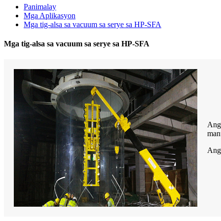
Panimalay
Mga Aplikasyon
Mga tig-alsa sa vacuum sa serye sa HP-SFA
Mga tig-alsa sa vacuum sa serye sa HP-SFA
Ang 
manu
Ang 