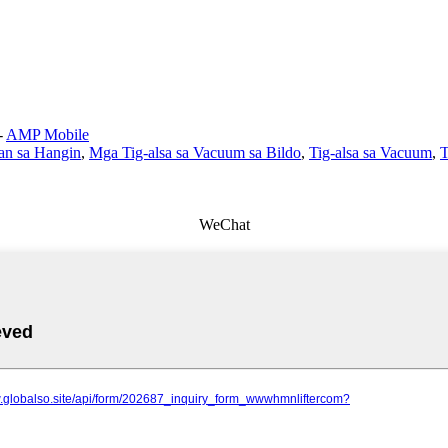
-
AMP Mobile
an sa Hangin
,
Mga Tig-alsa sa Vacuum sa Bildo
,
Tig-alsa sa Vacuum
,
T
WeChat