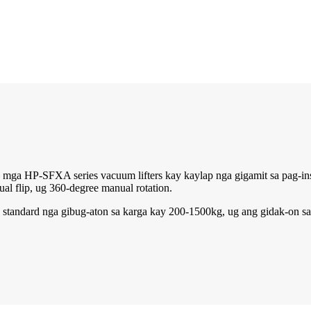
mga HP-SFXA series vacuum lifters kay kaylap nga gigamit sa pag-inst
al flip, ug 360-degree manual rotation.
standard nga gibug-aton sa karga kay 200-1500kg, ug ang gidak-on sa