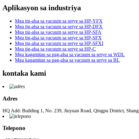
Aplikasyon sa industriya
Mga tig-alsa sa vacuum sa serye sa HP-YFX
Mga tig-alsa sa vacuum sa serye sa HP-DFX
Mga tig-alsa sa vacuum sa serye sa HP-SFA
Mga tig-alsa sa vacuum sa serye sa HP-SFX
Mga tig-alsa sa vacuum sa serye sa HP-SFXI
Mga tig-alsa sa vacuum sa serye sa HP-C
Mga kagamitan sa pag-alsa sa vacuum sa serye sa WDL
Mga kagamitan sa pag-alsa sa vacuum sa serye sa BL
kontaka kami
Adres
HQ Add: Building 1, No. 239, Jiuyuan Road, Qingpu District, Shang
Telepono