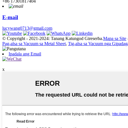
+86 17301817404
E-mail
lucywang0713@gmail.com
© Copyright - 2021-2024: Tanang Katungod Gireserba.
Mapa sa Site
Pag-alsa sa Vacuum sa Metal Sheet
,
Tig-alsa sa Vacuum nga Gipadag
Ipadala ang Email
x