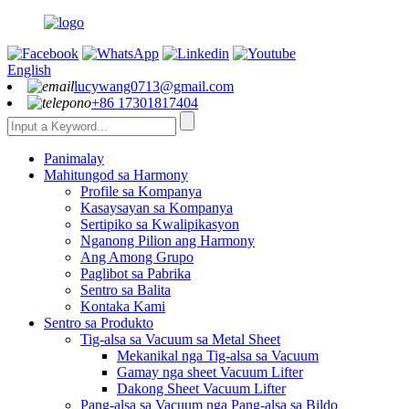
English
lucywang0713@gmail.com
+86 17301817404
Panimalay
Mahitungod sa Harmony
Profile sa Kompanya
Kasaysayan sa Kompanya
Sertipiko sa Kwalipikasyon
Nganong Pilion ang Harmony
Ang Among Grupo
Paglibot sa Pabrika
Sentro sa Balita
Kontaka Kami
Sentro sa Produkto
Tig-alsa sa Vacuum sa Metal Sheet
Mekanikal nga Tig-alsa sa Vacuum
Gamay nga sheet Vacuum Lifter
Dakong Sheet Vacuum Lifter
Pang-alsa sa Vacuum nga Pang-alsa sa Bildo