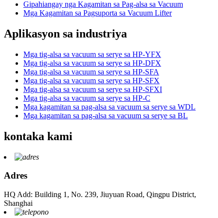
Gipahiangay nga Kagamitan sa Pag-alsa sa Vacuum
Mga Kagamitan sa Pagsuporta sa Vacuum Lifter
Aplikasyon sa industriya
Mga tig-alsa sa vacuum sa serye sa HP-YFX
Mga tig-alsa sa vacuum sa serye sa HP-DFX
Mga tig-alsa sa vacuum sa serye sa HP-SFA
Mga tig-alsa sa vacuum sa serye sa HP-SFX
Mga tig-alsa sa vacuum sa serye sa HP-SFXI
Mga tig-alsa sa vacuum sa serye sa HP-C
Mga kagamitan sa pag-alsa sa vacuum sa serye sa WDL
Mga kagamitan sa pag-alsa sa vacuum sa serye sa BL
kontaka kami
Adres
HQ Add: Building 1, No. 239, Jiuyuan Road, Qingpu District,
Shanghai