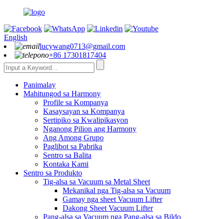
English
lucywang0713@gmail.com
+86 17301817404
Panimalay
Mahitungod sa Harmony
Profile sa Kompanya
Kasaysayan sa Kompanya
Sertipiko sa Kwalipikasyon
Nganong Pilion ang Harmony
Ang Among Grupo
Paglibot sa Pabrika
Sentro sa Balita
Kontaka Kami
Sentro sa Produkto
Tig-alsa sa Vacuum sa Metal Sheet
Mekanikal nga Tig-alsa sa Vacuum
Gamay nga sheet Vacuum Lifter
Dakong Sheet Vacuum Lifter
Pang-alsa sa Vacuum nga Pang-alsa sa Bildo