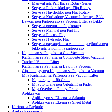
Manwal nga Pag-flip sa Rotary Series
Serye sa Elektrisidad nga Flip Rotary
Serye sa Haydroliko nga Flip Rotary
Serye sa Kurbadong Vacuum Lifter nga Bildo
Lawom nga Pagproseso sa Vacuum Lifter sa Bildo
Serye sa pneumatic flip (rotate)
Serye sa Manwal nga Pag-flip
Serye sa Electric Flip
Serye sa Hydraulic Flip
Serye sa pag-angkat sa vacuum nga gikurba nga
bildo nga lawom nga pagproseso
Kagamitan sa Pag-alsa sa Coil Vacuum
Kagamitan sa Pag-alsa sa Composite Sheet Vacuum
Tracheal Vacuum Lifter
Kagamitan sa Pag-alsa sa Bato nga Vacuum
Gipahiangay nga Kagamitan sa Pag-alsa sa Vacuum
Mga Kagamitan sa Pagsuporta sa Vacuum Lifter
Nagbarog nga Jib Crane
Mga Jib Crane nga Gibutang sa Pader
Mga Overhead Gantry Crane
Aplikasyon
Aplikasyon sa Eksena sa Salamin
Aplikasyon sa Eksena sa Sheet Metal
Kariton sa Pagkutlo
Apil sa Kooperasyon