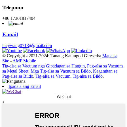
Telepono
+86 17301817404
E-mail
lucywang0713@gmail.com
© Copyright - 2021-2024: Tanang Katungod Gireserba.
Mapa sa
Site
-
AMP Mobile
Tig-alsa sa Vacuum nga Gipadagan sa Hangin
,
Pag-alsa sa Vacuum
sa Metal Sheet
,
Mga Tig-alsa sa Vacuum sa Bildo
,
Kagamitan sa
Pag-alsa sa Bildo
,
Tig-alsa sa Vacuum
,
Tig-alsa sa Bildo
,
Ipadala ang Email
WeChat
x