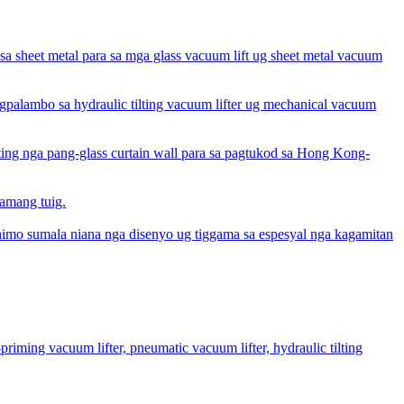
 sheet metal para sa mga glass vacuum lift ug sheet metal vacuum
alambo sa hydraulic tilting vacuum lifter ug mechanical vacuum
g nga pang-glass curtain wall para sa pagtukod sa Hong Kong-
amang tuig.
imo sumala niana nga disenyo ug tiggama sa espesyal nga kagamitan
riming vacuum lifter, pneumatic vacuum lifter, hydraulic tilting