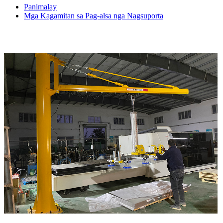
Panimalay
Mga Kagamitan sa Pag-alsa nga Nagsuporta