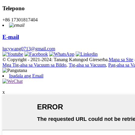
Telepono
+86 17301817404
E-mail
lucywang0713@gmail.com
© Copyright - 2021-2024: Tanang Katungod Gireserba.
Mapa sa Site
Mga Tig-alsa sa Vacuum sa Bildo
,
Tig-alsa sa Vacuum
,
Pag-alsa sa V
Ipadala ang Email
x