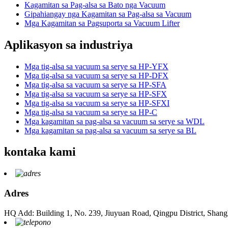
Kagamitan sa Pag-alsa sa Bato nga Vacuum
Gipahiangay nga Kagamitan sa Pag-alsa sa Vacuum
Mga Kagamitan sa Pagsuporta sa Vacuum Lifter
Aplikasyon sa industriya
Mga tig-alsa sa vacuum sa serye sa HP-YFX
Mga tig-alsa sa vacuum sa serye sa HP-DFX
Mga tig-alsa sa vacuum sa serye sa HP-SFA
Mga tig-alsa sa vacuum sa serye sa HP-SFX
Mga tig-alsa sa vacuum sa serye sa HP-SFXI
Mga tig-alsa sa vacuum sa serye sa HP-C
Mga kagamitan sa pag-alsa sa vacuum sa serye sa WDL
Mga kagamitan sa pag-alsa sa vacuum sa serye sa BL
kontaka kami
Adres
HQ Add: Building 1, No. 239, Jiuyuan Road, Qingpu District, Shang