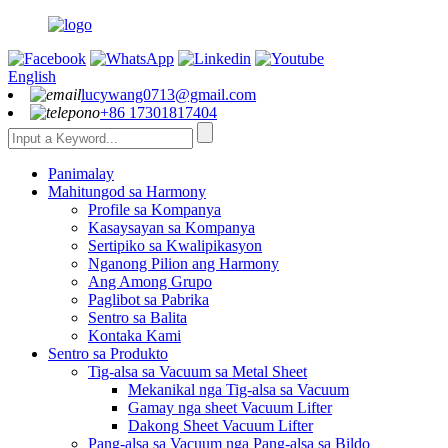
English
lucywang0713@gmail.com
+86 17301817404
Panimalay
Mahitungod sa Harmony
Profile sa Kompanya
Kasaysayan sa Kompanya
Sertipiko sa Kwalipikasyon
Nganong Pilion ang Harmony
Ang Among Grupo
Paglibot sa Pabrika
Sentro sa Balita
Kontaka Kami
Sentro sa Produkto
Tig-alsa sa Vacuum sa Metal Sheet
Mekanikal nga Tig-alsa sa Vacuum
Gamay nga sheet Vacuum Lifter
Dakong Sheet Vacuum Lifter
Pang-alsa sa Vacuum nga Pang-alsa sa Bildo