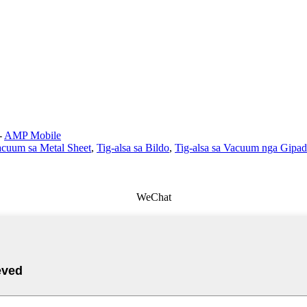
-
AMP Mobile
acuum sa Metal Sheet
,
Tig-alsa sa Bildo
,
Tig-alsa sa Vacuum nga Gipa
WeChat