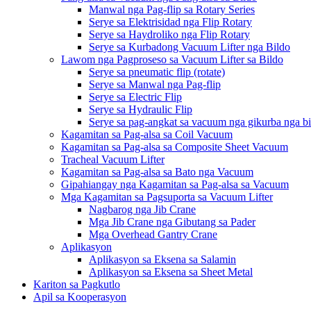
Manwal nga Pag-flip sa Rotary Series
Serye sa Elektrisidad nga Flip Rotary
Serye sa Haydroliko nga Flip Rotary
Serye sa Kurbadong Vacuum Lifter nga Bildo
Lawom nga Pagproseso sa Vacuum Lifter sa Bildo
Serye sa pneumatic flip (rotate)
Serye sa Manwal nga Pag-flip
Serye sa Electric Flip
Serye sa Hydraulic Flip
Serye sa pag-angkat sa vacuum nga gikurba nga b
Kagamitan sa Pag-alsa sa Coil Vacuum
Kagamitan sa Pag-alsa sa Composite Sheet Vacuum
Tracheal Vacuum Lifter
Kagamitan sa Pag-alsa sa Bato nga Vacuum
Gipahiangay nga Kagamitan sa Pag-alsa sa Vacuum
Mga Kagamitan sa Pagsuporta sa Vacuum Lifter
Nagbarog nga Jib Crane
Mga Jib Crane nga Gibutang sa Pader
Mga Overhead Gantry Crane
Aplikasyon
Aplikasyon sa Eksena sa Salamin
Aplikasyon sa Eksena sa Sheet Metal
Kariton sa Pagkutlo
Apil sa Kooperasyon