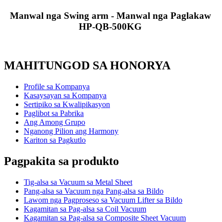
Manwal nga Swing arm - Manwal nga Paglakaw
HP-QB-500KG
MAHITUNGOD SA HONORYA
Profile sa Kompanya
Kasaysayan sa Kompanya
Sertipiko sa Kwalipikasyon
Paglibot sa Pabrika
Ang Among Grupo
Nganong Pilion ang Harmony
Kariton sa Pagkutlo
Pagpakita sa produkto
Tig-alsa sa Vacuum sa Metal Sheet
Pang-alsa sa Vacuum nga Pang-alsa sa Bildo
Lawom nga Pagproseso sa Vacuum Lifter sa Bildo
Kagamitan sa Pag-alsa sa Coil Vacuum
Kagamitan sa Pag-alsa sa Composite Sheet Vacuum