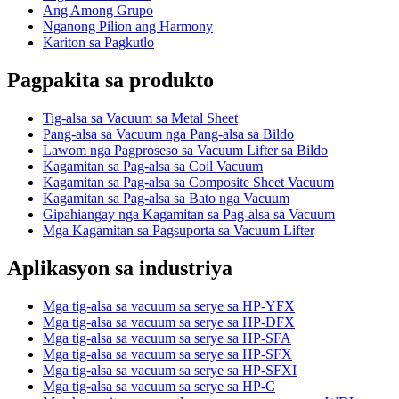
Ang Among Grupo
Nganong Pilion ang Harmony
Kariton sa Pagkutlo
Pagpakita sa produkto
Tig-alsa sa Vacuum sa Metal Sheet
Pang-alsa sa Vacuum nga Pang-alsa sa Bildo
Lawom nga Pagproseso sa Vacuum Lifter sa Bildo
Kagamitan sa Pag-alsa sa Coil Vacuum
Kagamitan sa Pag-alsa sa Composite Sheet Vacuum
Kagamitan sa Pag-alsa sa Bato nga Vacuum
Gipahiangay nga Kagamitan sa Pag-alsa sa Vacuum
Mga Kagamitan sa Pagsuporta sa Vacuum Lifter
Aplikasyon sa industriya
Mga tig-alsa sa vacuum sa serye sa HP-YFX
Mga tig-alsa sa vacuum sa serye sa HP-DFX
Mga tig-alsa sa vacuum sa serye sa HP-SFA
Mga tig-alsa sa vacuum sa serye sa HP-SFX
Mga tig-alsa sa vacuum sa serye sa HP-SFXI
Mga tig-alsa sa vacuum sa serye sa HP-C