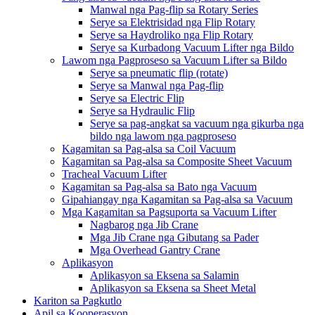
Manwal nga Pag-flip sa Rotary Series
Serye sa Elektrisidad nga Flip Rotary
Serye sa Haydroliko nga Flip Rotary
Serye sa Kurbadong Vacuum Lifter nga Bildo
Lawom nga Pagproseso sa Vacuum Lifter sa Bildo
Serye sa pneumatic flip (rotate)
Serye sa Manwal nga Pag-flip
Serye sa Electric Flip
Serye sa Hydraulic Flip
Serye sa pag-angkat sa vacuum nga gikurba nga
bildo nga lawom nga pagproseso
Kagamitan sa Pag-alsa sa Coil Vacuum
Kagamitan sa Pag-alsa sa Composite Sheet Vacuum
Tracheal Vacuum Lifter
Kagamitan sa Pag-alsa sa Bato nga Vacuum
Gipahiangay nga Kagamitan sa Pag-alsa sa Vacuum
Mga Kagamitan sa Pagsuporta sa Vacuum Lifter
Nagbarog nga Jib Crane
Mga Jib Crane nga Gibutang sa Pader
Mga Overhead Gantry Crane
Aplikasyon
Aplikasyon sa Eksena sa Salamin
Aplikasyon sa Eksena sa Sheet Metal
Kariton sa Pagkutlo
Apil sa Kooperasyon