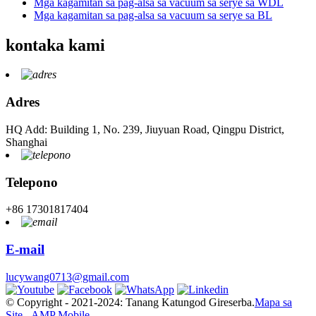
Mga kagamitan sa pag-alsa sa vacuum sa serye sa WDL
Mga kagamitan sa pag-alsa sa vacuum sa serye sa BL
kontaka kami
Adres
HQ Add: Building 1, No. 239, Jiuyuan Road, Qingpu District,
Shanghai
Telepono
+86 17301817404
E-mail
lucywang0713@gmail.com
© Copyright - 2021-2024: Tanang Katungod Gireserba.
Mapa sa
Site
-
AMP Mobile