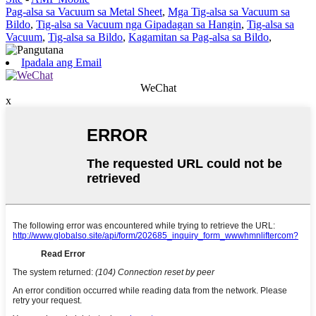
Pag-alsa sa Vacuum sa Metal Sheet
,
Mga Tig-alsa sa Vacuum sa
Bildo
,
Tig-alsa sa Vacuum nga Gipadagan sa Hangin
,
Tig-alsa sa
Vacuum
,
Tig-alsa sa Bildo
,
Kagamitan sa Pag-alsa sa Bildo
,
Ipadala ang Email
WeChat
x