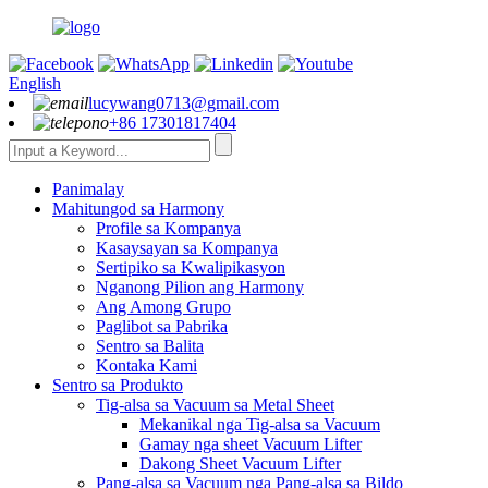
English
lucywang0713@gmail.com
+86 17301817404
Panimalay
Mahitungod sa Harmony
Profile sa Kompanya
Kasaysayan sa Kompanya
Sertipiko sa Kwalipikasyon
Nganong Pilion ang Harmony
Ang Among Grupo
Paglibot sa Pabrika
Sentro sa Balita
Kontaka Kami
Sentro sa Produkto
Tig-alsa sa Vacuum sa Metal Sheet
Mekanikal nga Tig-alsa sa Vacuum
Gamay nga sheet Vacuum Lifter
Dakong Sheet Vacuum Lifter
Pang-alsa sa Vacuum nga Pang-alsa sa Bildo