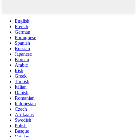
English
French
German
Portuguese
Spanish
Russian
Japanese
Korean
Arabic
Irish
Greek
Turkish
Italian
Danish
Romanian
Indonesian
Czech
Afrikaans
Swedish
Polish
Basque
Catalan