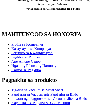
nimong gamiton kini nga porma o i-email kami uban ang
impormasyon. Salamat.
*Nagpakita sa Gikinahanglan nga Field
MAHITUNGOD SA HONORYA
Profile sa Kompanya
Kasaysayan sa Kompanya
Sertipiko sa Kwalipikasyon
Paglibot sa Pabrika
Ang Among Grupo
Nganong Pilion ang Harmony
Kariton sa Pagkutlo
Pagpakita sa produkto
Tig-alsa sa Vacuum sa Metal Sheet
Pang-alsa sa Vacuum nga Pang-alsa sa Bildo
Lawom nga Pagproseso sa Vacuum Lifter sa Bildo
Kagamitan sa Pag-alsa sa Coil Vacuum