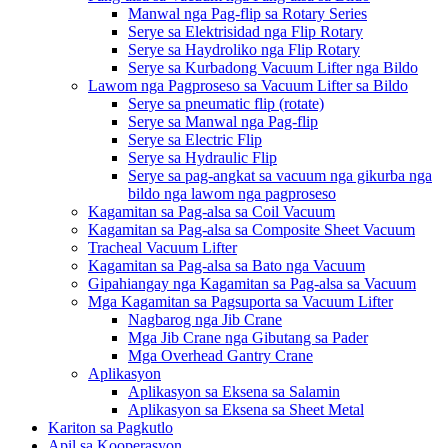
Manwal nga Pag-flip sa Rotary Series
Serye sa Elektrisidad nga Flip Rotary
Serye sa Haydroliko nga Flip Rotary
Serye sa Kurbadong Vacuum Lifter nga Bildo
Lawom nga Pagproseso sa Vacuum Lifter sa Bildo
Serye sa pneumatic flip (rotate)
Serye sa Manwal nga Pag-flip
Serye sa Electric Flip
Serye sa Hydraulic Flip
Serye sa pag-angkat sa vacuum nga gikurba nga
bildo nga lawom nga pagproseso
Kagamitan sa Pag-alsa sa Coil Vacuum
Kagamitan sa Pag-alsa sa Composite Sheet Vacuum
Tracheal Vacuum Lifter
Kagamitan sa Pag-alsa sa Bato nga Vacuum
Gipahiangay nga Kagamitan sa Pag-alsa sa Vacuum
Mga Kagamitan sa Pagsuporta sa Vacuum Lifter
Nagbarog nga Jib Crane
Mga Jib Crane nga Gibutang sa Pader
Mga Overhead Gantry Crane
Aplikasyon
Aplikasyon sa Eksena sa Salamin
Aplikasyon sa Eksena sa Sheet Metal
Kariton sa Pagkutlo
Apil sa Kooperasyon