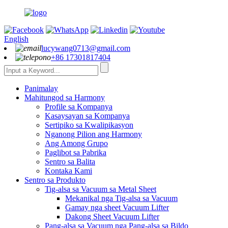
English
lucywang0713@gmail.com
+86 17301817404
Panimalay
Mahitungod sa Harmony
Profile sa Kompanya
Kasaysayan sa Kompanya
Sertipiko sa Kwalipikasyon
Nganong Pilion ang Harmony
Ang Among Grupo
Paglibot sa Pabrika
Sentro sa Balita
Kontaka Kami
Sentro sa Produkto
Tig-alsa sa Vacuum sa Metal Sheet
Mekanikal nga Tig-alsa sa Vacuum
Gamay nga sheet Vacuum Lifter
Dakong Sheet Vacuum Lifter
Pang-alsa sa Vacuum nga Pang-alsa sa Bildo