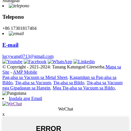
Shanghai
Telepono
+86 17301817404
E-mail
lucywang0713@gmail.com
© Copyright - 2021-2024: Tanang Katungod Gireserba.
Mapa sa
Site
-
AMP Mobile
Pag-alsa sa Vacuum sa Metal Sheet
,
Kagamitan sa Pag-alsa sa
Bildo
,
Tig-alsa sa Vacuum
,
Tig-alsa sa Bildo
,
Tig-alsa sa Vacuum
nga Gipadagan sa Hangin
,
Mga Tig-alsa sa Vacuum sa Bildo
,
Ipadala ang Email
WeChat
x