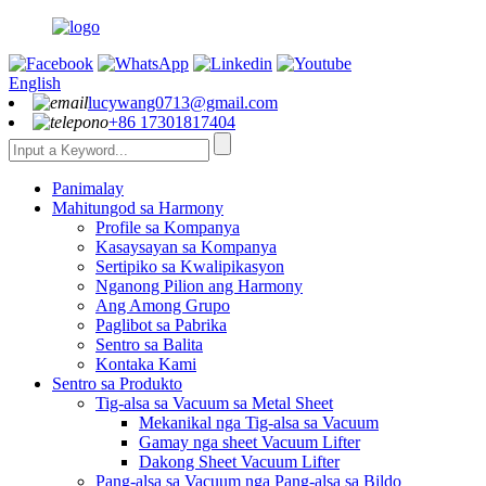
English
lucywang0713@gmail.com
+86 17301817404
Panimalay
Mahitungod sa Harmony
Profile sa Kompanya
Kasaysayan sa Kompanya
Sertipiko sa Kwalipikasyon
Nganong Pilion ang Harmony
Ang Among Grupo
Paglibot sa Pabrika
Sentro sa Balita
Kontaka Kami
Sentro sa Produkto
Tig-alsa sa Vacuum sa Metal Sheet
Mekanikal nga Tig-alsa sa Vacuum
Gamay nga sheet Vacuum Lifter
Dakong Sheet Vacuum Lifter
Pang-alsa sa Vacuum nga Pang-alsa sa Bildo