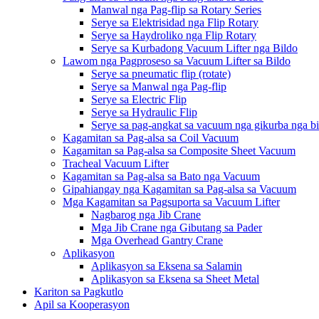
Manwal nga Pag-flip sa Rotary Series
Serye sa Elektrisidad nga Flip Rotary
Serye sa Haydroliko nga Flip Rotary
Serye sa Kurbadong Vacuum Lifter nga Bildo
Lawom nga Pagproseso sa Vacuum Lifter sa Bildo
Serye sa pneumatic flip (rotate)
Serye sa Manwal nga Pag-flip
Serye sa Electric Flip
Serye sa Hydraulic Flip
Serye sa pag-angkat sa vacuum nga gikurba nga b
Kagamitan sa Pag-alsa sa Coil Vacuum
Kagamitan sa Pag-alsa sa Composite Sheet Vacuum
Tracheal Vacuum Lifter
Kagamitan sa Pag-alsa sa Bato nga Vacuum
Gipahiangay nga Kagamitan sa Pag-alsa sa Vacuum
Mga Kagamitan sa Pagsuporta sa Vacuum Lifter
Nagbarog nga Jib Crane
Mga Jib Crane nga Gibutang sa Pader
Mga Overhead Gantry Crane
Aplikasyon
Aplikasyon sa Eksena sa Salamin
Aplikasyon sa Eksena sa Sheet Metal
Kariton sa Pagkutlo
Apil sa Kooperasyon