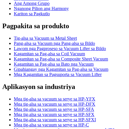
Ang Among Grupo
Nganong Pilion ang Harmony
Kariton sa Pagkutlo
Pagpakita sa produkto
Tig-alsa sa Vacuum sa Metal Sheet
Pang-alsa sa Vacuum nga Pang-alsa sa Bildo
Lawom nga Pagproseso sa Vacuum Lifter sa Bildo
Kagamitan sa Pag-alsa sa Coil Vacuum
Kagamitan sa Pag-alsa sa Composite Sheet Vacuum
Kagamitan sa Pag-alsa sa Bato nga Vacuum
Gipahiangay nga Kagamitan sa Pag-alsa sa Vacuum
Mga Kagamitan sa Pagsuporta sa Vacuum Lifter
Aplikasyon sa industriya
Mga tig-alsa sa vacuum sa serye sa HP-YFX
Mga tig-alsa sa vacuum sa serye sa HP-DFX
Mga tig-alsa sa vacuum sa serye sa HP-SFA
Mga tig-alsa sa vacuum sa serye sa HP-SFX
Mga tig-alsa sa vacuum sa serye sa HP-SFXI
Mga tig-alsa sa vacuum sa serye sa HP-C