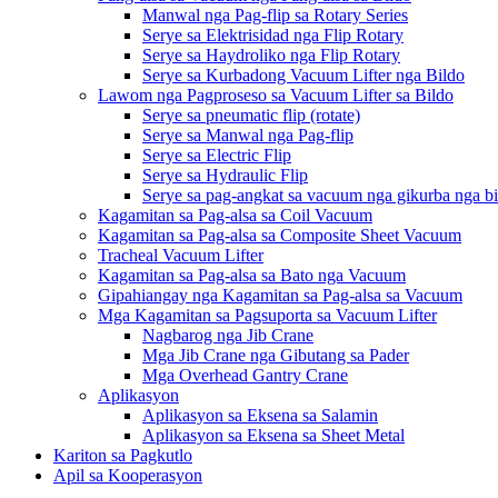
Manwal nga Pag-flip sa Rotary Series
Serye sa Elektrisidad nga Flip Rotary
Serye sa Haydroliko nga Flip Rotary
Serye sa Kurbadong Vacuum Lifter nga Bildo
Lawom nga Pagproseso sa Vacuum Lifter sa Bildo
Serye sa pneumatic flip (rotate)
Serye sa Manwal nga Pag-flip
Serye sa Electric Flip
Serye sa Hydraulic Flip
Serye sa pag-angkat sa vacuum nga gikurba nga b
Kagamitan sa Pag-alsa sa Coil Vacuum
Kagamitan sa Pag-alsa sa Composite Sheet Vacuum
Tracheal Vacuum Lifter
Kagamitan sa Pag-alsa sa Bato nga Vacuum
Gipahiangay nga Kagamitan sa Pag-alsa sa Vacuum
Mga Kagamitan sa Pagsuporta sa Vacuum Lifter
Nagbarog nga Jib Crane
Mga Jib Crane nga Gibutang sa Pader
Mga Overhead Gantry Crane
Aplikasyon
Aplikasyon sa Eksena sa Salamin
Aplikasyon sa Eksena sa Sheet Metal
Kariton sa Pagkutlo
Apil sa Kooperasyon