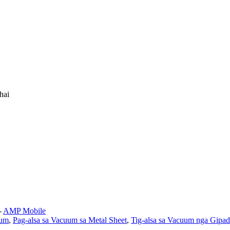
hai
-
AMP Mobile
uum
,
Pag-alsa sa Vacuum sa Metal Sheet
,
Tig-alsa sa Vacuum nga Gipa