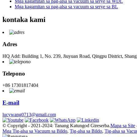
Mga kagamitan sa pag-alsa sa vacuum sa serye sa WDL
Mga kagamitan sa pag-alsa sa vacuum sa serye sa BL
kontaka kami
Adres
HQ Add: Building 1, No. 239, Jiuyuan Road, Qingpu District, Shang
Telepono
+86 17301817404
E-mail
lucywang0713@gmail.com
© Copyright - 2021-2024: Tanang Katungod Gireserba.
Mapa sa Site
Mga Tig-alsa sa Vacuum sa Bildo
,
Tig-alsa sa Bildo
,
Tig-alsa sa Vac