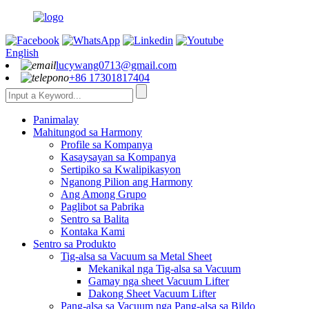
English
lucywang0713@gmail.com
+86 17301817404
Panimalay
Mahitungod sa Harmony
Profile sa Kompanya
Kasaysayan sa Kompanya
Sertipiko sa Kwalipikasyon
Nganong Pilion ang Harmony
Ang Among Grupo
Paglibot sa Pabrika
Sentro sa Balita
Kontaka Kami
Sentro sa Produkto
Tig-alsa sa Vacuum sa Metal Sheet
Mekanikal nga Tig-alsa sa Vacuum
Gamay nga sheet Vacuum Lifter
Dakong Sheet Vacuum Lifter
Pang-alsa sa Vacuum nga Pang-alsa sa Bildo