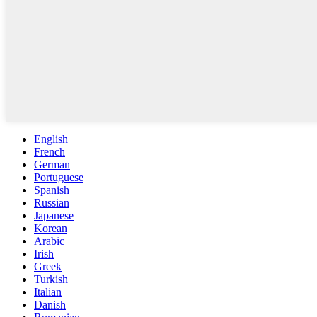
English
French
German
Portuguese
Spanish
Russian
Japanese
Korean
Arabic
Irish
Greek
Turkish
Italian
Danish