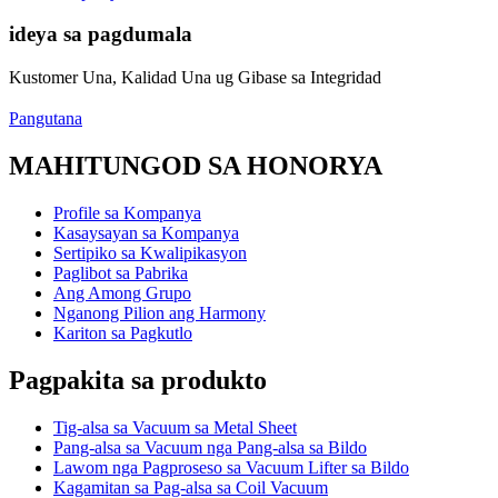
ideya sa pagdumala
Kustomer Una, Kalidad Una ug Gibase sa Integridad
Pangutana
MAHITUNGOD SA HONORYA
Profile sa Kompanya
Kasaysayan sa Kompanya
Sertipiko sa Kwalipikasyon
Paglibot sa Pabrika
Ang Among Grupo
Nganong Pilion ang Harmony
Kariton sa Pagkutlo
Pagpakita sa produkto
Tig-alsa sa Vacuum sa Metal Sheet
Pang-alsa sa Vacuum nga Pang-alsa sa Bildo
Lawom nga Pagproseso sa Vacuum Lifter sa Bildo
Kagamitan sa Pag-alsa sa Coil Vacuum