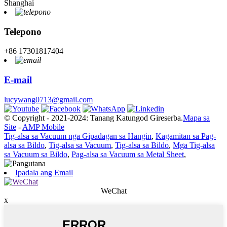
Shanghai
Telepono
+86 17301817404
E-mail
lucywang0713@gmail.com
© Copyright - 2021-2024: Tanang Katungod Gireserba.
Mapa sa
Site
-
AMP Mobile
Tig-alsa sa Vacuum nga Gipadagan sa Hangin
,
Kagamitan sa Pag-
alsa sa Bildo
,
Tig-alsa sa Vacuum
,
Tig-alsa sa Bildo
,
Mga Tig-alsa
sa Vacuum sa Bildo
,
Pag-alsa sa Vacuum sa Metal Sheet
,
Ipadala ang Email
WeChat
x