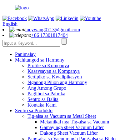
English
lucywang0713@gmail.com
+86 17301817404
Panimalay
Mahitungod sa Harmony
Profile sa Kompanya
Kasaysayan sa Kompanya
Sertipiko sa Kwalipikasyon
Nganong Pilion ang Harmony
Ang Among Grupo
Paglibot sa Pabrika
Sentro sa Balita
Kontaka Kami
Sentro sa Produkto
Tig-alsa sa Vacuum sa Metal Sheet
Mekanikal nga Tig-alsa sa Vacuum
Gamay nga sheet Vacuum Lifter
Dakong Sheet Vacuum Lifter
Pang-alsa sa Vacuum nga Pang-alsa sa Bildo