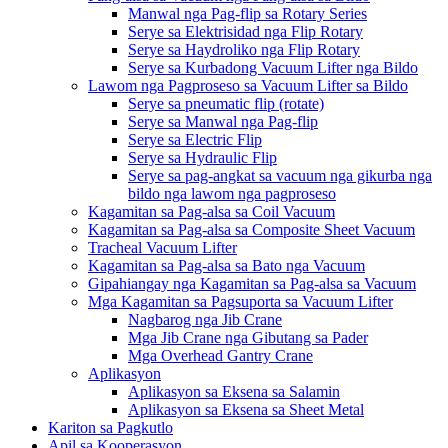
Manwal nga Pag-flip sa Rotary Series
Serye sa Elektrisidad nga Flip Rotary
Serye sa Haydroliko nga Flip Rotary
Serye sa Kurbadong Vacuum Lifter nga Bildo
Lawom nga Pagproseso sa Vacuum Lifter sa Bildo
Serye sa pneumatic flip (rotate)
Serye sa Manwal nga Pag-flip
Serye sa Electric Flip
Serye sa Hydraulic Flip
Serye sa pag-angkat sa vacuum nga gikurba nga
bildo nga lawom nga pagproseso
Kagamitan sa Pag-alsa sa Coil Vacuum
Kagamitan sa Pag-alsa sa Composite Sheet Vacuum
Tracheal Vacuum Lifter
Kagamitan sa Pag-alsa sa Bato nga Vacuum
Gipahiangay nga Kagamitan sa Pag-alsa sa Vacuum
Mga Kagamitan sa Pagsuporta sa Vacuum Lifter
Nagbarog nga Jib Crane
Mga Jib Crane nga Gibutang sa Pader
Mga Overhead Gantry Crane
Aplikasyon
Aplikasyon sa Eksena sa Salamin
Aplikasyon sa Eksena sa Sheet Metal
Kariton sa Pagkutlo
Apil sa Kooperasyon