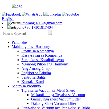
English
lucywang0713@gmail.com
+86 17301817404
Panimalay
Mahitungod sa Harmony
Profile sa Kompanya
Kasaysayan sa Kompanya
Sertipiko sa Kwalipikasyon
Nganong Pilion ang Harmony
Ang Among Grupo
Paglibot sa Pabrika
Sentro sa Balita
Kontaka Kami
Sentro sa Produkto
Tig-alsa sa Vacuum sa Metal Sheet
Mekanikal nga Tig-alsa sa Vacuum
Gamay nga sheet Vacuum Lifter
Dakong Sheet Vacuum Lifter
Pang-alsa sa Vacuum nga Pang-alsa sa Bildo