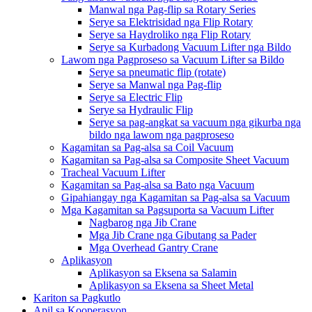
Manwal nga Pag-flip sa Rotary Series
Serye sa Elektrisidad nga Flip Rotary
Serye sa Haydroliko nga Flip Rotary
Serye sa Kurbadong Vacuum Lifter nga Bildo
Lawom nga Pagproseso sa Vacuum Lifter sa Bildo
Serye sa pneumatic flip (rotate)
Serye sa Manwal nga Pag-flip
Serye sa Electric Flip
Serye sa Hydraulic Flip
Serye sa pag-angkat sa vacuum nga gikurba nga
bildo nga lawom nga pagproseso
Kagamitan sa Pag-alsa sa Coil Vacuum
Kagamitan sa Pag-alsa sa Composite Sheet Vacuum
Tracheal Vacuum Lifter
Kagamitan sa Pag-alsa sa Bato nga Vacuum
Gipahiangay nga Kagamitan sa Pag-alsa sa Vacuum
Mga Kagamitan sa Pagsuporta sa Vacuum Lifter
Nagbarog nga Jib Crane
Mga Jib Crane nga Gibutang sa Pader
Mga Overhead Gantry Crane
Aplikasyon
Aplikasyon sa Eksena sa Salamin
Aplikasyon sa Eksena sa Sheet Metal
Kariton sa Pagkutlo
Apil sa Kooperasyon