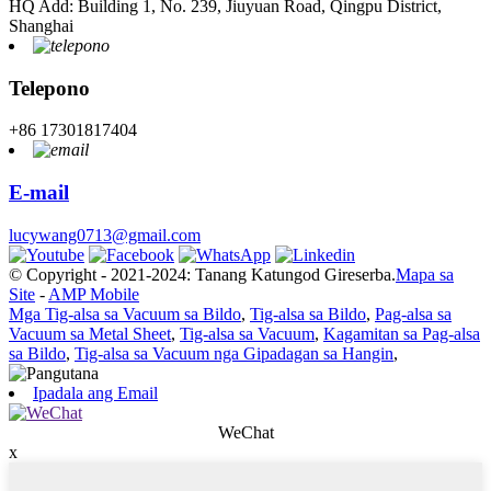
HQ Add: Building 1, No. 239, Jiuyuan Road, Qingpu District,
Shanghai
Telepono
+86 17301817404
E-mail
lucywang0713@gmail.com
© Copyright - 2021-2024: Tanang Katungod Gireserba.
Mapa sa
Site
-
AMP Mobile
Mga Tig-alsa sa Vacuum sa Bildo
,
Tig-alsa sa Bildo
,
Pag-alsa sa
Vacuum sa Metal Sheet
,
Tig-alsa sa Vacuum
,
Kagamitan sa Pag-alsa
sa Bildo
,
Tig-alsa sa Vacuum nga Gipadagan sa Hangin
,
Ipadala ang Email
WeChat
x