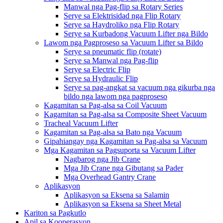
Manwal nga Pag-flip sa Rotary Series
Serye sa Elektrisidad nga Flip Rotary
Serye sa Haydroliko nga Flip Rotary
Serye sa Kurbadong Vacuum Lifter nga Bildo
Lawom nga Pagproseso sa Vacuum Lifter sa Bildo
Serye sa pneumatic flip (rotate)
Serye sa Manwal nga Pag-flip
Serye sa Electric Flip
Serye sa Hydraulic Flip
Serye sa pag-angkat sa vacuum nga gikurba nga
bildo nga lawom nga pagproseso
Kagamitan sa Pag-alsa sa Coil Vacuum
Kagamitan sa Pag-alsa sa Composite Sheet Vacuum
Tracheal Vacuum Lifter
Kagamitan sa Pag-alsa sa Bato nga Vacuum
Gipahiangay nga Kagamitan sa Pag-alsa sa Vacuum
Mga Kagamitan sa Pagsuporta sa Vacuum Lifter
Nagbarog nga Jib Crane
Mga Jib Crane nga Gibutang sa Pader
Mga Overhead Gantry Crane
Aplikasyon
Aplikasyon sa Eksena sa Salamin
Aplikasyon sa Eksena sa Sheet Metal
Kariton sa Pagkutlo
Apil sa Kooperasyon