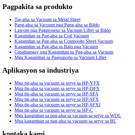
Pagpakita sa produkto
Tig-alsa sa Vacuum sa Metal Sheet
Pang-alsa sa Vacuum nga Pang-alsa sa Bildo
Lawom nga Pagproseso sa Vacuum Lifter sa Bildo
Kagamitan sa Pag-alsa sa Coil Vacuum
Kagamitan sa Pag-alsa sa Composite Sheet Vacuum
Kagamitan sa Pag-alsa sa Bato nga Vacuum
Gipahiangay nga Kagamitan sa Pag-alsa sa Vacuum
Mga Kagamitan sa Pagsuporta sa Vacuum Lifter
Aplikasyon sa industriya
Mga tig-alsa sa vacuum sa serye sa HP-YFX
Mga tig-alsa sa vacuum sa serye sa HP-DFX
Mga tig-alsa sa vacuum sa serye sa HP-SFA
Mga tig-alsa sa vacuum sa serye sa HP-SFX
Mga tig-alsa sa vacuum sa serye sa HP-SFXI
Mga tig-alsa sa vacuum sa serye sa HP-C
Mga kagamitan sa pag-alsa sa vacuum sa serye sa WDL
Mga kagamitan sa pag-alsa sa vacuum sa serye sa BL
kontaka kami