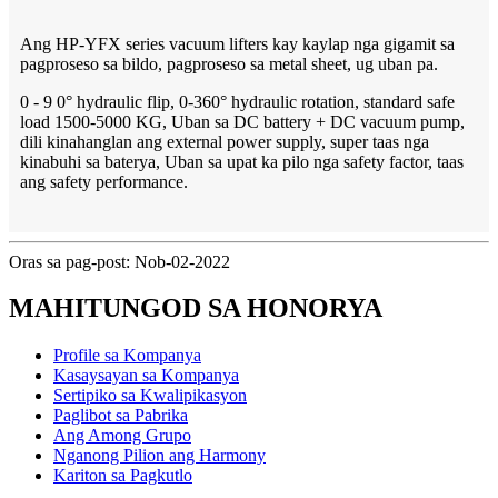
Ang HP-YFX series vacuum lifters kay kaylap nga gigamit sa
pagproseso sa bildo, pagproseso sa metal sheet, ug uban pa.
0 - 9 0° hydraulic flip, 0-360° hydraulic rotation, standard safe
load 1500-5000 KG, Uban sa DC battery + DC vacuum pump,
dili kinahanglan ang external power supply, super taas nga
kinabuhi sa baterya, Uban sa upat ka pilo nga safety factor, taas
ang safety performance.
Oras sa pag-post: Nob-02-2022
MAHITUNGOD SA HONORYA
Profile sa Kompanya
Kasaysayan sa Kompanya
Sertipiko sa Kwalipikasyon
Paglibot sa Pabrika
Ang Among Grupo
Nganong Pilion ang Harmony
Kariton sa Pagkutlo