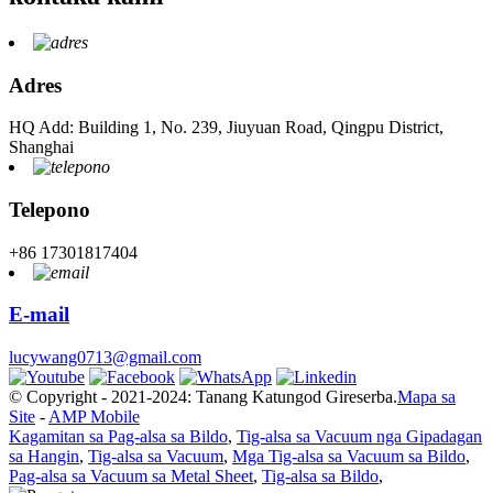
Adres
HQ Add: Building 1, No. 239, Jiuyuan Road, Qingpu District,
Shanghai
Telepono
+86 17301817404
E-mail
lucywang0713@gmail.com
© Copyright - 2021-2024: Tanang Katungod Gireserba.
Mapa sa
Site
-
AMP Mobile
Kagamitan sa Pag-alsa sa Bildo
,
Tig-alsa sa Vacuum nga Gipadagan
sa Hangin
,
Tig-alsa sa Vacuum
,
Mga Tig-alsa sa Vacuum sa Bildo
,
Pag-alsa sa Vacuum sa Metal Sheet
,
Tig-alsa sa Bildo
,