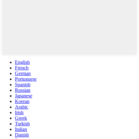
English
French
German
Portuguese
Spanish
Russian
Japanese
Korean
Arabic
Irish
Greek
Turkish
Italian
Danish