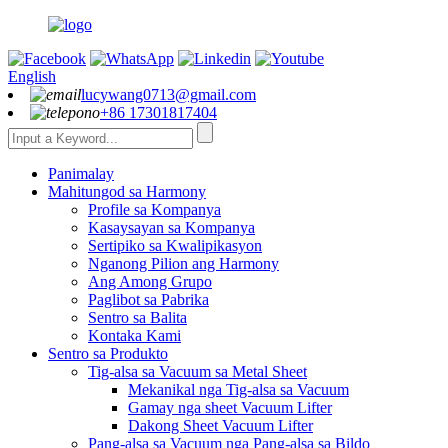
English
lucywang0713@gmail.com
+86 17301817404
Panimalay
Mahitungod sa Harmony
Profile sa Kompanya
Kasaysayan sa Kompanya
Sertipiko sa Kwalipikasyon
Nganong Pilion ang Harmony
Ang Among Grupo
Paglibot sa Pabrika
Sentro sa Balita
Kontaka Kami
Sentro sa Produkto
Tig-alsa sa Vacuum sa Metal Sheet
Mekanikal nga Tig-alsa sa Vacuum
Gamay nga sheet Vacuum Lifter
Dakong Sheet Vacuum Lifter
Pang-alsa sa Vacuum nga Pang-alsa sa Bildo