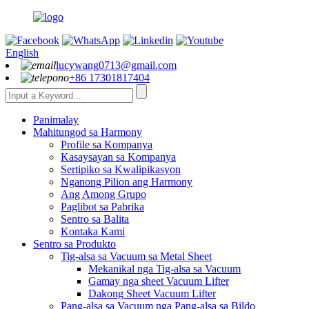
English
lucywang0713@gmail.com
+86 17301817404
Panimalay
Mahitungod sa Harmony
Profile sa Kompanya
Kasaysayan sa Kompanya
Sertipiko sa Kwalipikasyon
Nganong Pilion ang Harmony
Ang Among Grupo
Paglibot sa Pabrika
Sentro sa Balita
Kontaka Kami
Sentro sa Produkto
Tig-alsa sa Vacuum sa Metal Sheet
Mekanikal nga Tig-alsa sa Vacuum
Gamay nga sheet Vacuum Lifter
Dakong Sheet Vacuum Lifter
Pang-alsa sa Vacuum nga Pang-alsa sa Bildo