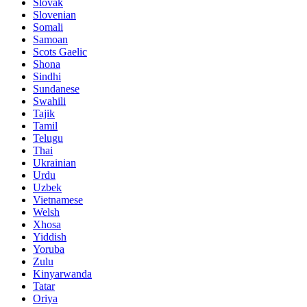
Slovak
Slovenian
Somali
Samoan
Scots Gaelic
Shona
Sindhi
Sundanese
Swahili
Tajik
Tamil
Telugu
Thai
Ukrainian
Urdu
Uzbek
Vietnamese
Welsh
Xhosa
Yiddish
Yoruba
Zulu
Kinyarwanda
Tatar
Oriya