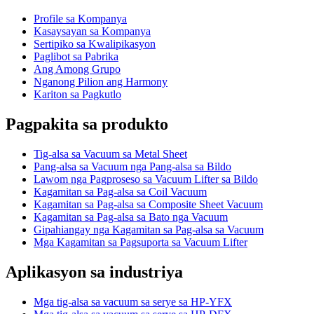
Profile sa Kompanya
Kasaysayan sa Kompanya
Sertipiko sa Kwalipikasyon
Paglibot sa Pabrika
Ang Among Grupo
Nganong Pilion ang Harmony
Kariton sa Pagkutlo
Pagpakita sa produkto
Tig-alsa sa Vacuum sa Metal Sheet
Pang-alsa sa Vacuum nga Pang-alsa sa Bildo
Lawom nga Pagproseso sa Vacuum Lifter sa Bildo
Kagamitan sa Pag-alsa sa Coil Vacuum
Kagamitan sa Pag-alsa sa Composite Sheet Vacuum
Kagamitan sa Pag-alsa sa Bato nga Vacuum
Gipahiangay nga Kagamitan sa Pag-alsa sa Vacuum
Mga Kagamitan sa Pagsuporta sa Vacuum Lifter
Aplikasyon sa industriya
Mga tig-alsa sa vacuum sa serye sa HP-YFX