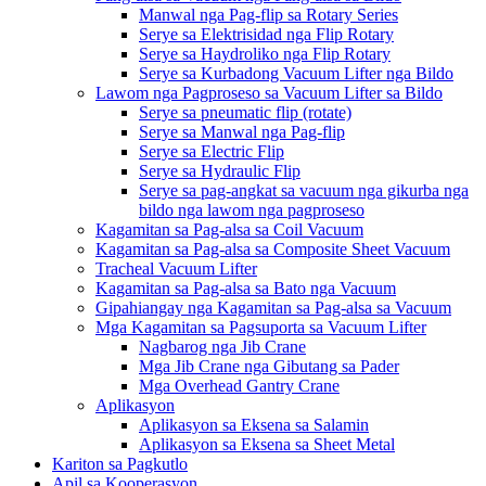
Manwal nga Pag-flip sa Rotary Series
Serye sa Elektrisidad nga Flip Rotary
Serye sa Haydroliko nga Flip Rotary
Serye sa Kurbadong Vacuum Lifter nga Bildo
Lawom nga Pagproseso sa Vacuum Lifter sa Bildo
Serye sa pneumatic flip (rotate)
Serye sa Manwal nga Pag-flip
Serye sa Electric Flip
Serye sa Hydraulic Flip
Serye sa pag-angkat sa vacuum nga gikurba nga
bildo nga lawom nga pagproseso
Kagamitan sa Pag-alsa sa Coil Vacuum
Kagamitan sa Pag-alsa sa Composite Sheet Vacuum
Tracheal Vacuum Lifter
Kagamitan sa Pag-alsa sa Bato nga Vacuum
Gipahiangay nga Kagamitan sa Pag-alsa sa Vacuum
Mga Kagamitan sa Pagsuporta sa Vacuum Lifter
Nagbarog nga Jib Crane
Mga Jib Crane nga Gibutang sa Pader
Mga Overhead Gantry Crane
Aplikasyon
Aplikasyon sa Eksena sa Salamin
Aplikasyon sa Eksena sa Sheet Metal
Kariton sa Pagkutlo
Apil sa Kooperasyon