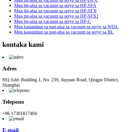
Mga tig-alsa sa vacuum sa serye sa HP-DFX
Mga tig-alsa sa vacuum sa serye sa HP-SFA
Mga tig-alsa sa vacuum sa serye sa HP-SFX
Mga tig-alsa sa vacuum sa serye sa HP-SFXI
Mga tig-alsa sa vacuum sa serye sa HP-C
Mga kagamitan sa pag-alsa sa vacuum sa serye sa WDL
Mga kagamitan sa pag-alsa sa vacuum sa serye sa BL
kontaka kami
Adres
HQ Add: Building 1, No. 239, Jiuyuan Road, Qingpu District,
Shanghai
Telepono
+86 17301817404
E-mail