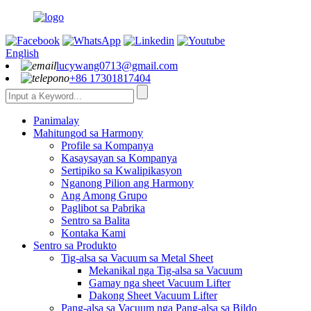
English
lucywang0713@gmail.com
+86 17301817404
Panimalay
Mahitungod sa Harmony
Profile sa Kompanya
Kasaysayan sa Kompanya
Sertipiko sa Kwalipikasyon
Nganong Pilion ang Harmony
Ang Among Grupo
Paglibot sa Pabrika
Sentro sa Balita
Kontaka Kami
Sentro sa Produkto
Tig-alsa sa Vacuum sa Metal Sheet
Mekanikal nga Tig-alsa sa Vacuum
Gamay nga sheet Vacuum Lifter
Dakong Sheet Vacuum Lifter
Pang-alsa sa Vacuum nga Pang-alsa sa Bildo