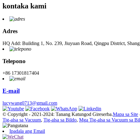
kontaka kami
Adres
HQ Add: Building 1, No. 239, Jiuyuan Road, Qingpu District, Shang
Telepono
+86 17301817404
E-mail
lucywang0713@gmail.com
© Copyright - 2021-2024: Tanang Katungod Gireserba.
Mapa sa Site
Tig-alsa sa Vacuum
,
Tig-alsa sa Bildo
,
Mga Tig-alsa sa Vacuum sa Bi
Ipadala ang Email