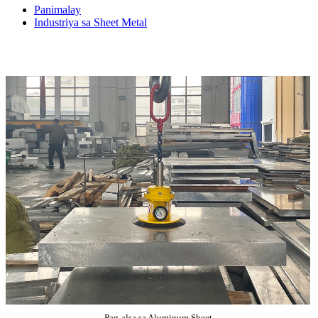
Panimalay
Industriya sa Sheet Metal
Pag-alsa sa Aluminum Sheet