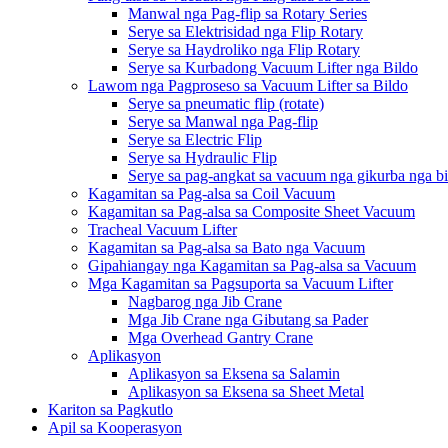
Manwal nga Pag-flip sa Rotary Series
Serye sa Elektrisidad nga Flip Rotary
Serye sa Haydroliko nga Flip Rotary
Serye sa Kurbadong Vacuum Lifter nga Bildo
Lawom nga Pagproseso sa Vacuum Lifter sa Bildo
Serye sa pneumatic flip (rotate)
Serye sa Manwal nga Pag-flip
Serye sa Electric Flip
Serye sa Hydraulic Flip
Serye sa pag-angkat sa vacuum nga gikurba nga b
Kagamitan sa Pag-alsa sa Coil Vacuum
Kagamitan sa Pag-alsa sa Composite Sheet Vacuum
Tracheal Vacuum Lifter
Kagamitan sa Pag-alsa sa Bato nga Vacuum
Gipahiangay nga Kagamitan sa Pag-alsa sa Vacuum
Mga Kagamitan sa Pagsuporta sa Vacuum Lifter
Nagbarog nga Jib Crane
Mga Jib Crane nga Gibutang sa Pader
Mga Overhead Gantry Crane
Aplikasyon
Aplikasyon sa Eksena sa Salamin
Aplikasyon sa Eksena sa Sheet Metal
Kariton sa Pagkutlo
Apil sa Kooperasyon