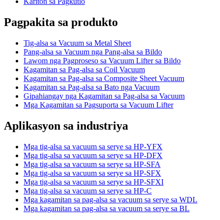
Kariton sa Pagkutlo
Pagpakita sa produkto
Tig-alsa sa Vacuum sa Metal Sheet
Pang-alsa sa Vacuum nga Pang-alsa sa Bildo
Lawom nga Pagproseso sa Vacuum Lifter sa Bildo
Kagamitan sa Pag-alsa sa Coil Vacuum
Kagamitan sa Pag-alsa sa Composite Sheet Vacuum
Kagamitan sa Pag-alsa sa Bato nga Vacuum
Gipahiangay nga Kagamitan sa Pag-alsa sa Vacuum
Mga Kagamitan sa Pagsuporta sa Vacuum Lifter
Aplikasyon sa industriya
Mga tig-alsa sa vacuum sa serye sa HP-YFX
Mga tig-alsa sa vacuum sa serye sa HP-DFX
Mga tig-alsa sa vacuum sa serye sa HP-SFA
Mga tig-alsa sa vacuum sa serye sa HP-SFX
Mga tig-alsa sa vacuum sa serye sa HP-SFXI
Mga tig-alsa sa vacuum sa serye sa HP-C
Mga kagamitan sa pag-alsa sa vacuum sa serye sa WDL
Mga kagamitan sa pag-alsa sa vacuum sa serye sa BL