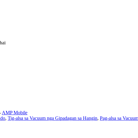
hai
-
AMP Mobile
ldo
,
Tig-alsa sa Vacuum nga Gipadagan sa Hangin
,
Pag-alsa sa Vacuum