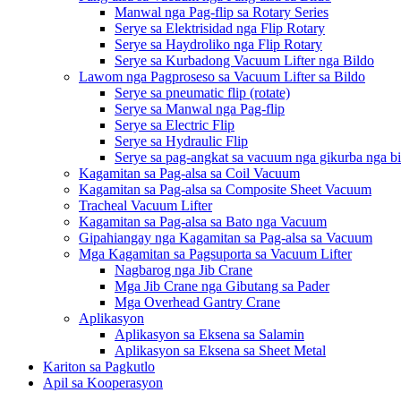
Manwal nga Pag-flip sa Rotary Series
Serye sa Elektrisidad nga Flip Rotary
Serye sa Haydroliko nga Flip Rotary
Serye sa Kurbadong Vacuum Lifter nga Bildo
Lawom nga Pagproseso sa Vacuum Lifter sa Bildo
Serye sa pneumatic flip (rotate)
Serye sa Manwal nga Pag-flip
Serye sa Electric Flip
Serye sa Hydraulic Flip
Serye sa pag-angkat sa vacuum nga gikurba nga b
Kagamitan sa Pag-alsa sa Coil Vacuum
Kagamitan sa Pag-alsa sa Composite Sheet Vacuum
Tracheal Vacuum Lifter
Kagamitan sa Pag-alsa sa Bato nga Vacuum
Gipahiangay nga Kagamitan sa Pag-alsa sa Vacuum
Mga Kagamitan sa Pagsuporta sa Vacuum Lifter
Nagbarog nga Jib Crane
Mga Jib Crane nga Gibutang sa Pader
Mga Overhead Gantry Crane
Aplikasyon
Aplikasyon sa Eksena sa Salamin
Aplikasyon sa Eksena sa Sheet Metal
Kariton sa Pagkutlo
Apil sa Kooperasyon