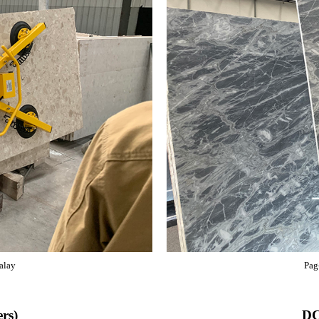
alay
Pag
rs)
DC