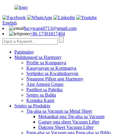
English
lucywang0713@gmail.com
+86 17301817404
Panimalay
Mahitungod sa Harmony
Profile sa Kompanya
Kasaysayan sa Kompanya
Sertipiko sa Kwalipikasyon
Nganong Pilion ang Harmony
Ang Among Grupo
Paglibot sa Pabrika
Sentro sa Balita
Kontaka Kami
Sentro sa Produkto
Tig-alsa sa Vacuum sa Metal Sheet
Mekanikal nga Tig-alsa sa Vacuum
Gamay nga sheet Vacuum Lifter
Dakong Sheet Vacuum Lifter
Pang-alsa sa Vacuum nga Pang-alsa sa Bildo