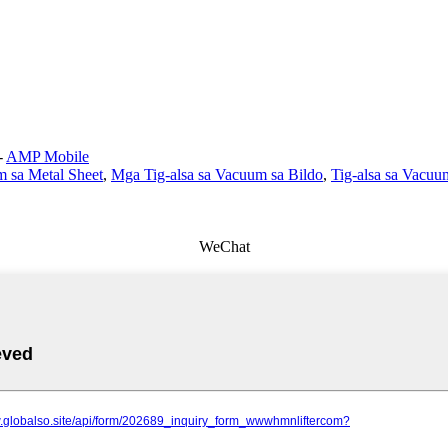
-
AMP Mobile
m sa Metal Sheet
,
Mga Tig-alsa sa Vacuum sa Bildo
,
Tig-alsa sa Vacuu
WeChat