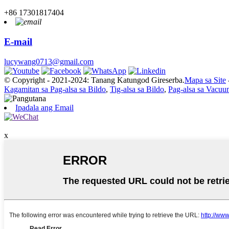
+86 17301817404
E-mail
lucywang0713@gmail.com
© Copyright - 2021-2024: Tanang Katungod Gireserba.
Mapa sa Site
Kagamitan sa Pag-alsa sa Bildo
,
Tig-alsa sa Bildo
,
Pag-alsa sa Vacuu
Ipadala ang Email
x