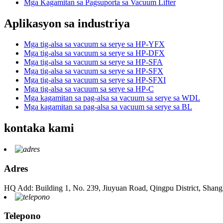
Mga Kagamitan sa Pagsuporta sa Vacuum Lifter
Aplikasyon sa industriya
Mga tig-alsa sa vacuum sa serye sa HP-YFX
Mga tig-alsa sa vacuum sa serye sa HP-DFX
Mga tig-alsa sa vacuum sa serye sa HP-SFA
Mga tig-alsa sa vacuum sa serye sa HP-SFX
Mga tig-alsa sa vacuum sa serye sa HP-SFXI
Mga tig-alsa sa vacuum sa serye sa HP-C
Mga kagamitan sa pag-alsa sa vacuum sa serye sa WDL
Mga kagamitan sa pag-alsa sa vacuum sa serye sa BL
kontaka kami
Adres
HQ Add: Building 1, No. 239, Jiuyuan Road, Qingpu District, Shang
Telepono