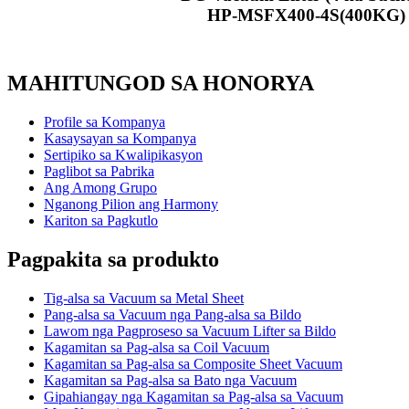
HP-MSFX400-4S(400KG)
MAHITUNGOD SA HONORYA
Profile sa Kompanya
Kasaysayan sa Kompanya
Sertipiko sa Kwalipikasyon
Paglibot sa Pabrika
Ang Among Grupo
Nganong Pilion ang Harmony
Kariton sa Pagkutlo
Pagpakita sa produkto
Tig-alsa sa Vacuum sa Metal Sheet
Pang-alsa sa Vacuum nga Pang-alsa sa Bildo
Lawom nga Pagproseso sa Vacuum Lifter sa Bildo
Kagamitan sa Pag-alsa sa Coil Vacuum
Kagamitan sa Pag-alsa sa Composite Sheet Vacuum
Kagamitan sa Pag-alsa sa Bato nga Vacuum
Gipahiangay nga Kagamitan sa Pag-alsa sa Vacuum