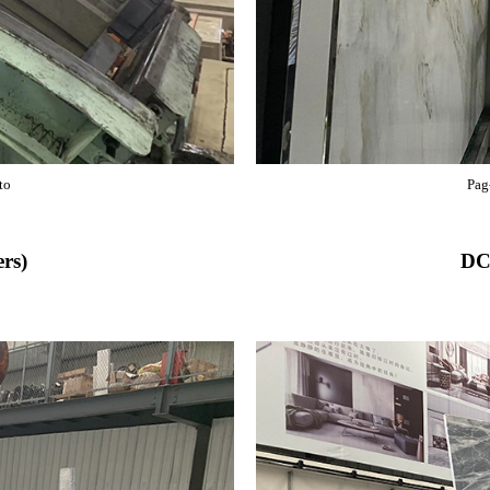
to
Pag
rs)
DC-